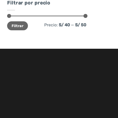
Filtrar por precio
Precio
Precio
Precio:
S/ 40
—
S/ 50
Filtrar
mínimo
máximo