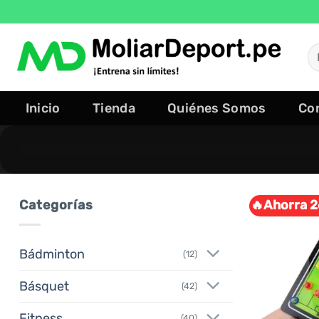
Saltar
al
contenido
B
po
Inicio
Tienda
Quiénes Somos
Co
Categorías
🔥Ahorra 2
Bádminton
(12)
Básquet
(42)
Fitness
(40)