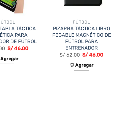
FÚTBOL
FÚTBOL
TABLA TÁCTICA
PIZARRA TÁCTICA LIBRO
ÉTICA PARA
PEGABLE MAGNÉTICO DE
DOR DE FÚTBOL
FÚTBOL PARA
ENTRENADOR
El
El
00
S/
46.00
precio
precio
El
El
S/
62.00
S/
46.00
original
actual
 Agregar
precio
precio
era:
es:
original
actual
🛒 Agregar
S/ 62.00.
S/ 46.00.
era:
es:
S/ 62.00.
S/ 46.00.