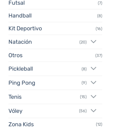
Futsal
(7)
Handball
(8)
Kit Deportivo
(16)
Natación
(20)
Otros
(37)
Pickleball
(8)
Ping Pong
(9)
Tenis
(15)
Vóley
(56)
Zona Kids
(12)