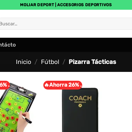
MOLIAR DEPORT | ACCESORIOS DEPORTIVOS
uscar
r:
ntácto
Inicio
/
Fútbol
/
Pizarra Tácticas
6% .
🔥Ahorra 26% .