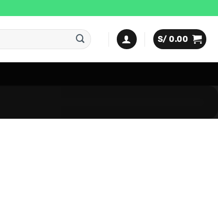
S/
0.00