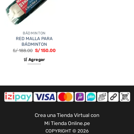
BÁDMINTON
RED MALLA PARA
BÁDMINTON
El
El
S/
188.00
S/
150.00
precio
precio
original
actual
🛒 Agregar
era:
es:
S/ 188.00.
S/ 150.00.
Crea una Tienda Virtual con
Mi Tienda Online.pe
COPYRIGHT © 2026