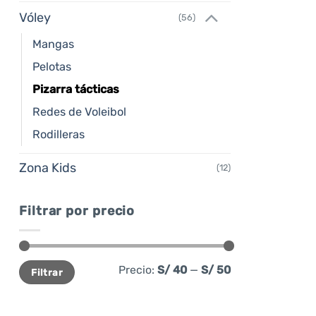
Vóley
(56)
Mangas
Pelotas
Pizarra tácticas
Redes de Voleibol
Rodilleras
Zona Kids
(12)
Filtrar por precio
Precio
Precio
Precio:
S/ 40
—
S/ 50
Filtrar
mínimo
máximo