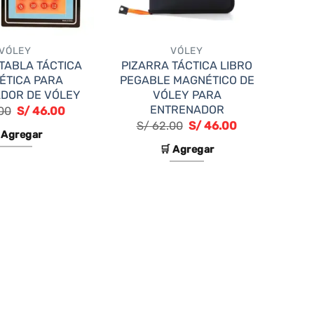
VÓLEY
VÓLEY
TABLA TÁCTICA
PIZARRA TÁCTICA LIBRO
ÉTICA PARA
PEGABLE MAGNÉTICO DE
DOR DE VÓLEY
VÓLEY PARA
ENTRENADOR
El
El
00
S/
46.00
precio
precio
El
El
S/
62.00
S/
46.00
original
actual
 Agregar
precio
precio
era:
es:
original
actual
🛒 Agregar
S/ 62.00.
S/ 46.00.
era:
es:
S/ 62.00.
S/ 46.00.