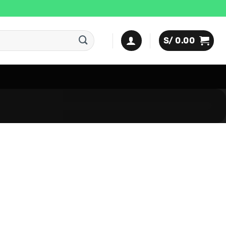
S/
0.00