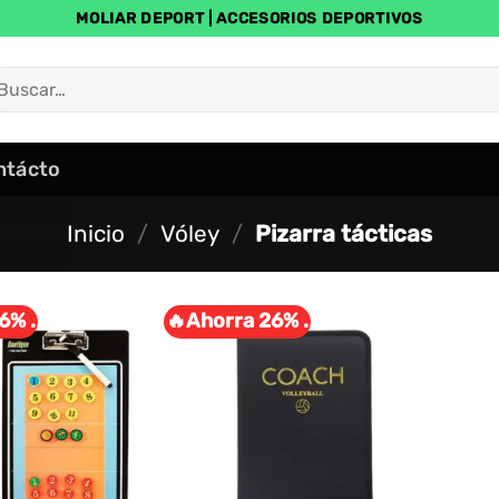
MOLIAR DEPORT | ACCESORIOS DEPORTIVOS
uscar
r:
ntácto
Inicio
/
Vóley
/
Pizarra tácticas
6% .
🔥Ahorra 26% .