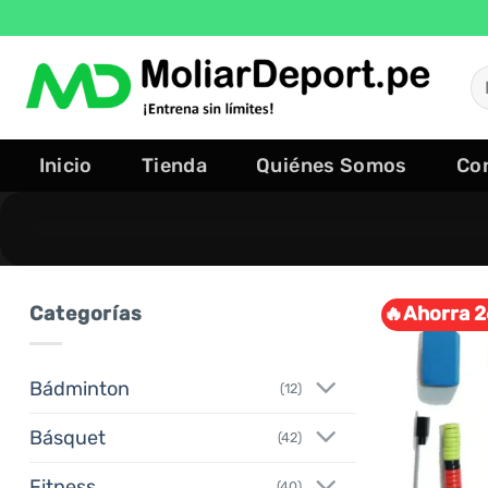
Saltar
al
contenido
B
po
Inicio
Tienda
Quiénes Somos
Co
Categorías
🔥Ahorra 2
Bádminton
(12)
Básquet
(42)
Fitness
(40)