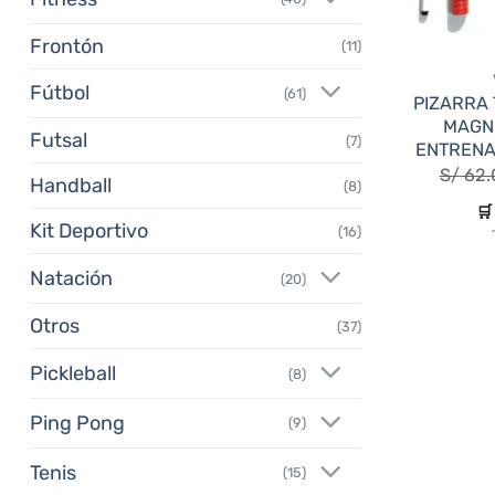
Frontón
(11)
Fútbol
(61)
PIZARRA 
MAGN
Futsal
(7)
ENTRENA
S/
62.
Handball
(8)
🛒
Kit Deportivo
(16)
Natación
(20)
Otros
(37)
Pickleball
(8)
Ping Pong
(9)
Tenis
(15)