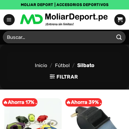
Saltar
MOLIAR DEPORT | ACCESORIOS DEPORTIVOS
al
contenido
Buscar
por:
Inicio
/
Fútbol
/
Silbato
FILTRAR
🔥Ahorra 17% .
🔥Ahorra 39% .