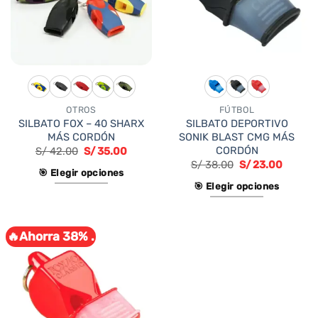
OTROS
FÚTBOL
SILBATO FOX – 40 SHARX
SILBATO DEPORTIVO
MÁS CORDÓN
SONIK BLAST CMG MÁS
CORDÓN
S/
42.00
S/
35.00
S/
38.00
S/
23.00
🎯 Elegir opciones
🎯 Elegir opciones
Este
Este
producto
producto
tiene
🔥Ahorra 38% .
tiene
múltiples
múltiples
variantes.
variantes.
Las
Las
opciones
opciones
se