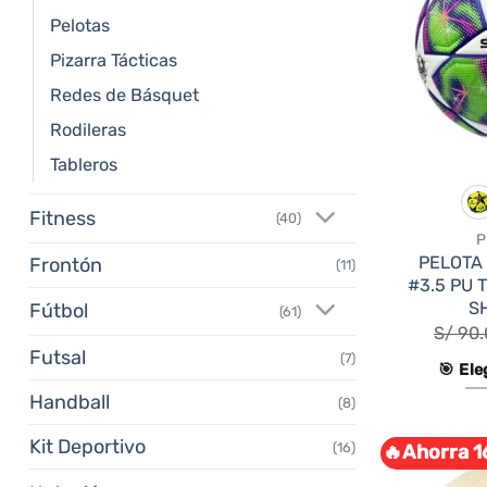
Pelotas
Pizarra Tácticas
Redes de Básquet
Rodileras
Tableros
Fitness
(40)
P
PELOTA
Frontón
(11)
#3.5 PU
S
Fútbol
(61)
S/
90.
Futsal
(7)
🎯 Ele
Handball
(8)
Kit Deportivo
(16)
🔥Ahorra 1