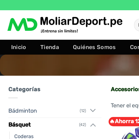
Saltar
al
contenido
B
po
Inicio
Tienda
Quiénes Somos
Co
Categorías
Accesorio
Tener el e
Bádminton
(12)
🔥Ahorra 1
Básquet
(42)
Coderas