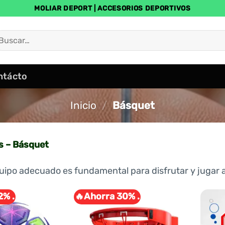
MOLIAR DEPORT | ACCESORIOS DEPORTIVOS
uscar
r:
ntácto
Inicio
/
Básquet
s – Básquet
quipo adecuado es fundamental para disfrutar y jugar 
2% .
🔥Ahorra 30% .