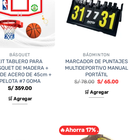
BÁSQUET
BÁDMINTON
KIT TABLERO PARA
MARCADOR DE PUNTAJES
SQUET DE MADERA +
MULTIDEPORTIVO MANUAL
DE ACERO DE 45cm +
PORTÁTIL
PELOTA #7 GOMA
El
El
S/
78.00
S/
65.00
precio
precio
S/
359.00
original
actual
🛒 Agregar
era:
es:
🛒 Agregar
S/ 78.00.
S/ 65.00.
🔥Ahorra 17% .