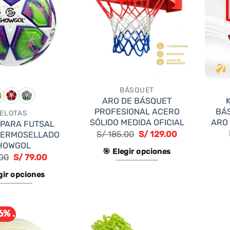
BÁSQUET
ARO DE BÁSQUET
PROFESIONAL ACERO
BÁ
ELOTAS
SÓLIDO MEDIDA OFICIAL
ARO 
 PARA FUTSAL
S/
185.00
S/
129.00
 TERMOSELLADO
HOWGOL
🎯 Elegir opciones
00
S/
79.00
Este
gir opciones
producto
Este
tiene
producto
múltiples
6% .
tiene
variantes.