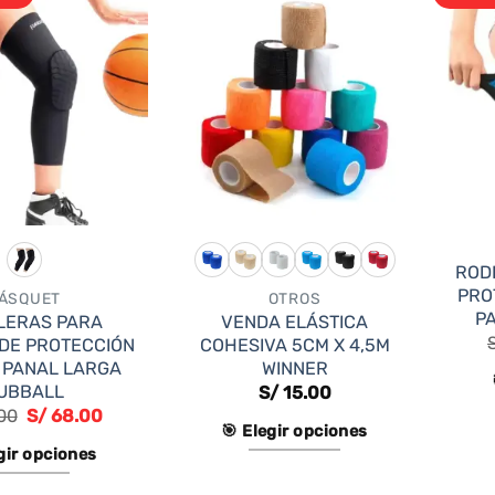
ROD
PRO
ÁSQUET
OTROS
P
LERAS PARA
VENDA ELÁSTICA
DE PROTECCIÓN
COHESIVA 5CM X 4,5M
 PANAL LARGA
WINNER
UBBALL
S/
15.00
00
S/
68.00
🎯 Elegir opciones
gir opciones
Este
Este
producto