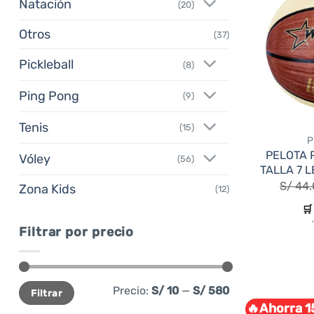
Natación
(20)
Otros
(37)
Pickleball
(8)
Ping Pong
(9)
Tenis
(15)
P
PELOTA 
Vóley
(56)
TALLA 7 
S/
44.
Zona Kids
(12)
🛒
Filtrar por precio
Precio
Precio
Precio:
S/ 10
—
S/ 580
Filtrar
mínimo
máximo
🔥Ahorra 1