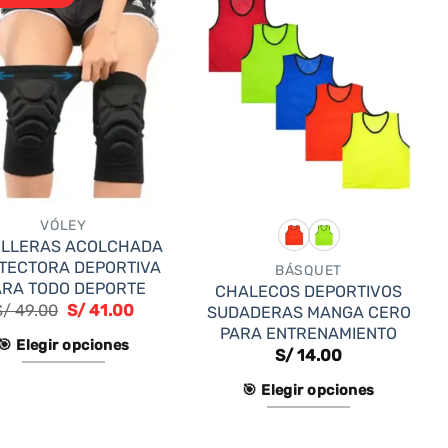
variantes.
múltiples
Las
variantes.
opciones
Las
se
opciones
pueden
se
elegir
pueden
en
elegir
la
en
página
VÓLEY
la
de
ILLERAS ACOLCHADA
página
producto
TECTORA DEPORTIVA
BÁSQUET
de
ARA TODO DEPORTE
CHALECOS DEPORTIVOS
S/
49.00
S/
41.00
producto
SUDADERAS MANGA CERO
PARA ENTRENAMIENTO
🎯 Elegir opciones
S/
14.00
Este
🎯 Elegir opciones
producto
Este
tiene
producto