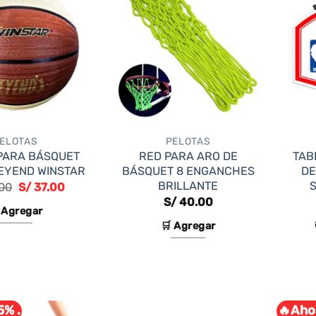
múltiples
Las
variantes.
opciones
Las
se
opciones
pueden
se
elegir
pueden
en
elegir
la
en
página
ELOTAS
PELOTAS
la
de
PARA BÁSQUET
RED PARA ARO DE
TAB
página
producto
LEYEND WINSTAR
BÁSQUET 8 ENGANCHES
DE
de
BRILLANTE
El
El
00
S/
37.00
precio
precio
S/
40.00
producto
original
actual
 Agregar
era:
es:
🛒 Agregar
S/ 44.00.
S/ 37.00.
5% .
🔥Aho