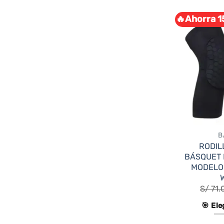
🔥Ahorra 1
B
RODIL
BÁSQUET 
MODELO
S/
71.
🎯 Ele