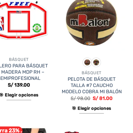
BÁSQUET
LERO PARA BÁSQUET
 MADERA MDP RH –
BÁSQUET
SEMIPROFESIONAL
PELOTA DE BÁSQUET
S/
139.00
TALLA #7 CAUCHO
MODELO COBRA MI BALÓN
🎯 Elegir opciones
S/
98.00
S/
81.00
Este
🎯 Elegir opciones
producto
Este
tiene
producto
múltiples
rra 23% .
tiene