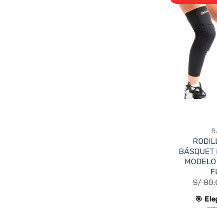
B
RODIL
BÁSQUET 
MODELO
F
S/
80.
🎯 Ele