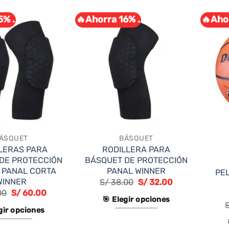
producto
tiene
5% .
🔥Ahorra 16% .
🔥Ahor
tiene
múltiples
múltiples
variantes.
variantes.
Las
Las
opciones
opciones
se
se
pueden
pueden
elegir
elegir
en
en
la
ÁSQUET
BÁSQUET
la
página
LERAS PARA
RODILLERA PARA
página
de
DE PROTECCIÓN
BÁSQUET DE PROTECCIÓN
de
 PANAL CORTA
PANAL WINNER
producto
PE
WINNER
S/
38.00
S/
32.00
producto
00
S/
60.00
🎯 Elegir opciones
gir opciones
Este
Este
producto