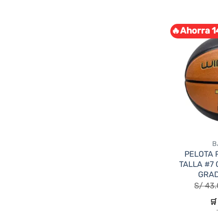
🔥Ahorra 1
B
PELOTA 
TALLA #7
GRAD
S/
43.
🛒