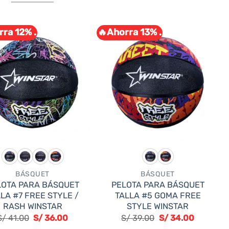
Este
producto
ra 12% .
🔥Ahorra 13% .
tiene
múltiples
variantes.
Las
opciones
se
pueden
elegir
en
la
página
BÁSQUET
BÁSQUET
de
LOTA PARA BÁSQUET
PELOTA PARA BÁSQUET
producto
LA #7 FREE STYLE /
TALLA #5 GOMA FREE
RASH WINSTAR
STYLE WINSTAR
S/
41.00
S/
36.00
S/
39.00
S/
34.00