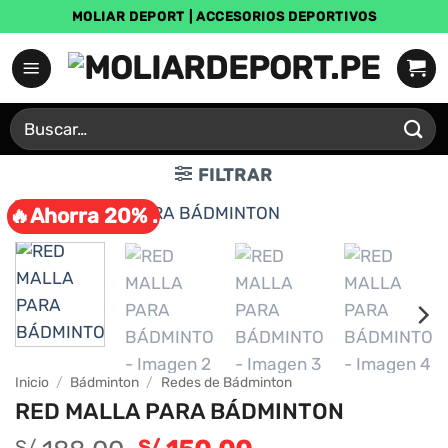
Saltar
MOLIAR DEPORT | ACCESORIOS DEPORTIVOS
al
contenido
Buscar
por:
FILTRAR
🔥Ahorra 20% .
Inicio
/
Bádminton
/
Redes de Bádminton
RED MALLA PARA BÁDMINTON
S/
S/