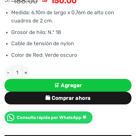
El
El
188.00
150.00
precio
precio
Medida: 6,10m de largo x 0,76m de alto con
original
actual
cuadros de 2 cm.
era:
es:
S/ 188.00.
S/ 150.00.
Grosor de hilo: N.º 18
Cable de tensión de nylon
Color de Red: Verde oscuro
RED MALLA PARA BÁDMINTON cantidad
🛒 Agregar
🛍️ Comprar ahora
Consulta rápida por WhatsApp 💬