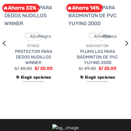
🔥Ahorra 33% .
🔥Ahorra 14% .
OTROS
BÁDMINTON
PROTECTOR PARA
PLUMILLAS PARA
DEDOS NUDILLOS
BÁDMINTON DE PVC
WINNER
YUYING 2000
o
S/
30.00
S/
20.00
S/
29.00
S/
25.00
l
🎯 Elegir opciones
🎯 Elegir opciones
.00.
Este
Este
producto
producto
tiene
tiene
múltiples
múltiples
variantes.
variantes.
Las
Las
opciones
opciones