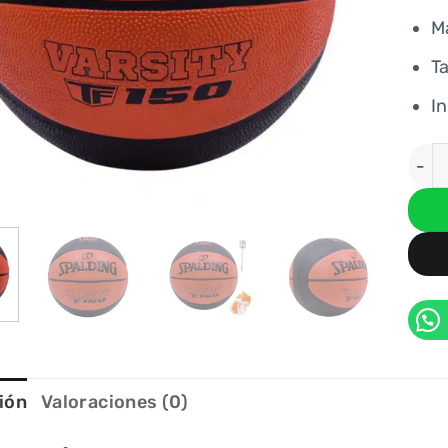
Ma
Ta
In
PELO
ión
Valoraciones (0)