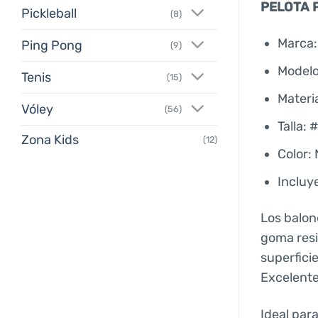
PELOTA 
Pickleball
(8)
Marca
Ping Pong
(9)
Modelo
Tenis
(15)
Materi
Vóley
(56)
Talla: 
Zona Kids
(12)
Color:
Incluye
Los balon
goma resi
superfici
Excelente
Ideal par