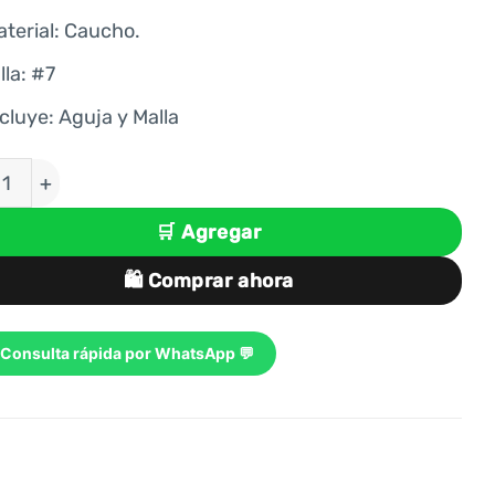
S/ 119.00.
S/ 89.00.
terial: Caucho.
lla: #7
cluye: Aguja y Malla
TA PARA BÁSQUET TALLA #7 GOMA CAUCHO VARSIT
🛒 Agregar
🛍️ Comprar ahora
Consulta rápida por WhatsApp 💬