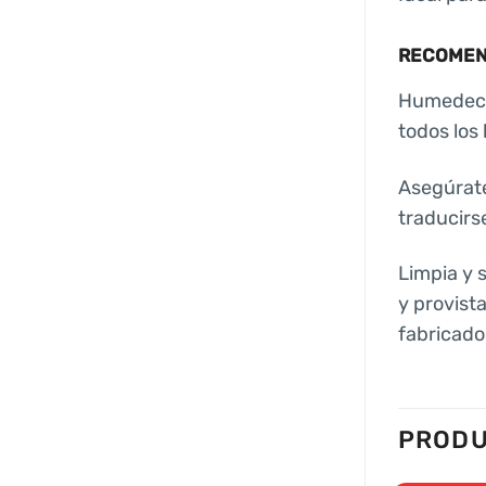
RECOMEND
Humedece 
todos los
Asegúrate
traducirs
Limpia y 
y provist
fabricado 
PRODU