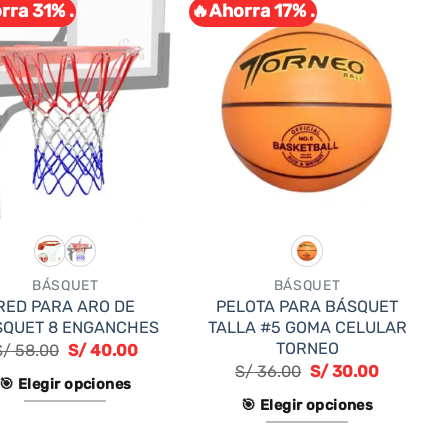
rra 31% .
🔥Ahorra 17% .
BÁSQUET
BÁSQUET
RED PARA ARO DE
PELOTA PARA BÁSQUET
SQUET 8 ENGANCHES
TALLA #5 GOMA CELULAR
TORNEO
S/
58.00
S/
40.00
S/
36.00
S/
30.00
🎯 Elegir opciones
🎯 Elegir opciones
Este
Este
producto