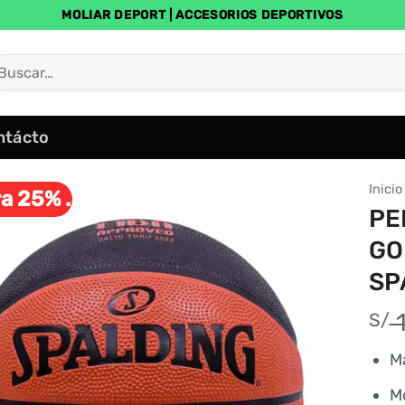
MOLIAR DEPORT | ACCESORIOS DEPORTIVOS
uscar
r:
ntácto
Inicio
a 25% .
PE
GO
SP
1
S/
M
M