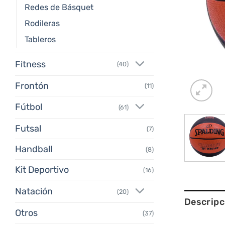
Redes de Básquet
Rodileras
Tableros
Fitness
(40)
Frontón
(11)
Fútbol
(61)
Futsal
(7)
Handball
(8)
Kit Deportivo
(16)
Natación
(20)
Descripc
Otros
(37)