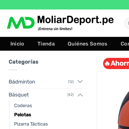
Saltar
al
contenido
B
po
Inicio
Tienda
Quiénes Somos
Co
Categorías
🔥Ahorr
Bádminton
(12)
Básquet
(42)
Coderas
Pelotas
Pizarra Tácticas