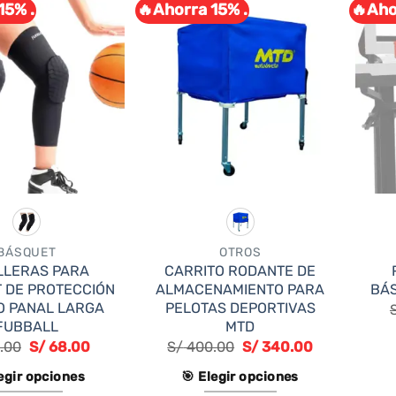
15% .
🔥Ahorra 15% .
🔥Aho
BÁSQUET
OTROS
LLERAS PARA
CARRITO RODANTE DE
 DE PROTECCIÓN
ALMACENAMIENTO PARA
BÁ
O PANAL LARGA
PELOTAS DEPORTIVAS
FUBBALL
MTD
.00
S/
68.00
S/
400.00
S/
340.00
legir opciones
🎯 Elegir opciones