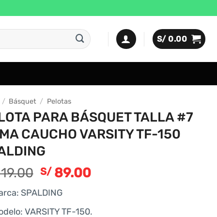
S/
0.00
/
Básquet
/
Pelotas
LOTA PARA BÁSQUET TALLA #7
MA CAUCHO VARSITY TF-150
ALDING
El
El
19.00
89.00
S/
precio
precio
arca: SPALDING
original
actual
era:
es:
odelo: VARSITY TF-150.