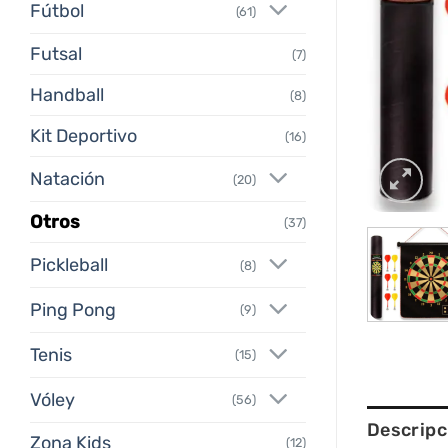
Fútbol
(61)
Futsal
(7)
Handball
(8)
Kit Deportivo
(16)
Natación
(20)
Otros
(37)
Pickleball
(8)
Ping Pong
(9)
Tenis
(15)
Vóley
(56)
Descripc
Zona Kids
(12)