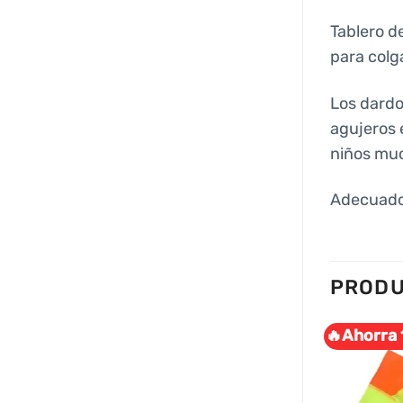
Tablero de
para colg
Los dardo
agujeros 
niños muc
Adecuado
PRODU
🔥Ahorra 