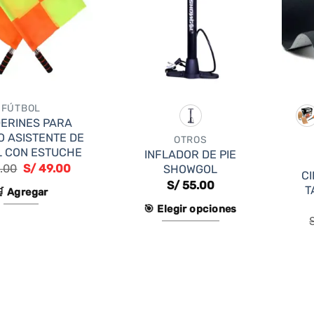
FÚTBOL
ERINES PARA
O ASISTENTE DE
OTROS
L CON ESTUCHE
INFLADOR DE PIE
El
El
.00
S/
49.00
SHOWGOL
CI
precio
precio
S/
55.00
original
actual
T
 Agregar
era:
es:
🎯 Elegir opciones
S/ 60.00.
S/ 49.00.
Este
producto
tiene
múltiples
variantes.