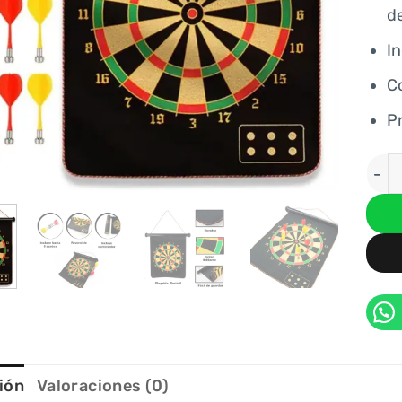
de
I
Co
P
JUEG
ión
Valoraciones (0)