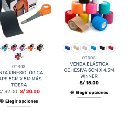
OTROS
VENDA ELÁSTICA
OTROS
COHESIVA 5CM X 4,5M
NTA KINESIOLÓGICA
WINNER
APE 5CM X 5M MÁS
S/
15.00
TIJERA
S/
32.00
S/
20.00
🎯 Elegir opciones
🎯 Elegir opciones
Este
producto
Este
tiene
producto
múltiples
tiene