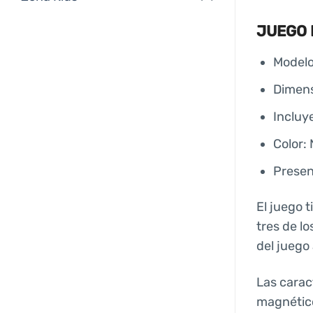
JUEGO 
Modelo
Dimens
Incluy
Color: 
Presen
El juego 
tres de l
del juego
Las caract
magnético