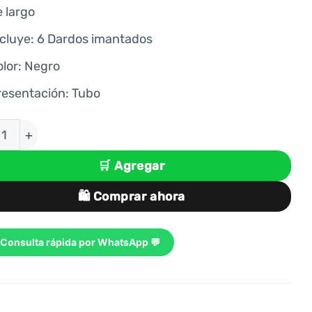
S/ 49.00.
S/ 38.00.
 largo
ncluye: 6 Dardos imantados
lor: ‎Negro
resentación: Tubo
O DE TIRO AL BLANCO CON 6 DARDOS IMANTADOS -
🛒 Agregar
🛍️ Comprar ahora
Consulta rápida por WhatsApp 💬