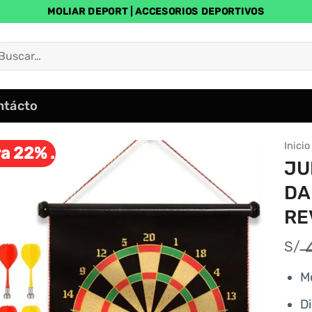
MOLIAR DEPORT | ACCESORIOS DEPORTIVOS
uscar
r:
ntácto
Inicio
a 22% .
JU
DA
RE
4
S/
M
D