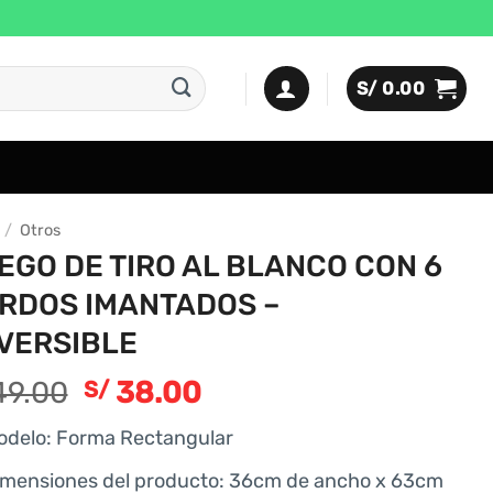
S/
0.00
/
Otros
EGO DE TIRO AL BLANCO CON 6
RDOS IMANTADOS –
VERSIBLE
El
El
9.00
38.00
S/
precio
precio
odelo: Forma ‎Rectangular
original
actual
era:
es:
imensiones del producto: 36cm de ancho x 63cm