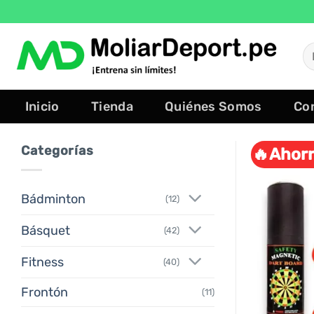
Saltar
al
contenido
B
po
Inicio
Tienda
Quiénes Somos
Co
Categorías
🔥Ahorr
Bádminton
(12)
Básquet
(42)
Fitness
(40)
Frontón
(11)