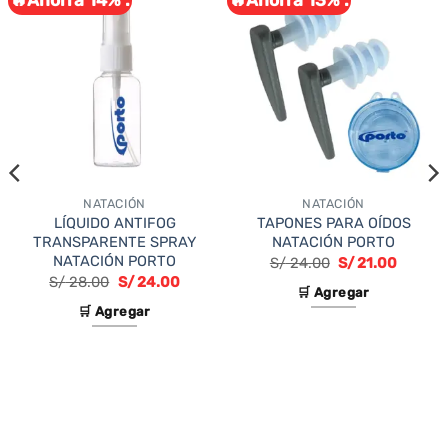
🔥Ahorra 14% .
🔥Ahorra 13% .
NATACIÓN
NATACIÓN
LÍQUIDO ANTIFOG
TAPONES PARA OÍDOS
TRANSPARENTE SPRAY
NATACIÓN PORTO
NATACIÓN PORTO
El
El
S/
24.00
S/
21.00
precio
precio
El
El
S/
28.00
S/
24.00
original
actual
🛒 Agregar
precio
precio
era:
es:
original
actual
🛒 Agregar
S/ 24.00.
S/ 21.0
era:
es:
S/ 28.00.
S/ 24.00.