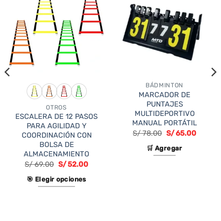
BÁDMINTON
MARCADOR DE
PUNTAJES
OTROS
MULTIDEPORTIVO
ESCALERA DE 12 PASOS
MANUAL PORTÁTIL
PARA AGILIDAD Y
El
El
S/
78.00
S/
65.00
COORDINACIÓN CON
precio
precio
BOLSA DE
original
actual
🛒 Agregar
era:
es:
ALMACENAMIENTO
S/ 78.00.
S/ 65.0
S/
69.00
S/
52.00
🎯 Elegir opciones
Este
producto
tiene