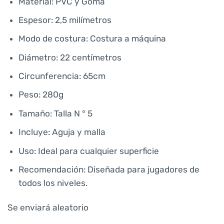
era:
es:
Material: PVC y Goma
S/ 38.00.
S/ 33.00.
Espesor: 2,5 milímetros
Modo de costura: Costura a máquina
Diámetro: 22 centímetros
Circunferencia: 65cm
Peso: 280g
Tamaño: Talla N ° 5
Incluye: Aguja y malla
Uso: Ideal para cualquier superficie
Recomendación: Diseñada para jugadores de
todos los niveles.
Se enviará aleatorio