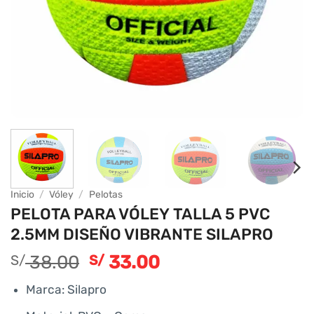
Inicio
/
Vóley
/
Pelotas
PELOTA PARA VÓLEY TALLA 5 PVC
2.5MM DISEÑO VIBRANTE SILAPRO
El
El
38.00
33.00
S/
S/
precio
precio
Marca: Silapro
original
actual