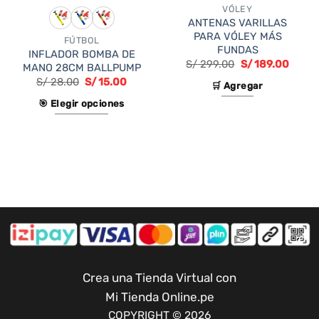
VÓLEY
ANTENAS VARILLAS
PARA VÓLEY MÁS
FÚTBOL
FUNDAS
INFLADOR BOMBA DE
El
El
S/
299.00
S/
189.00
MANO 28CM BALLPUMP
io
precio
precio
S/
28.00
S/
15.00
al
original
actual
🛒 Agregar
era:
es:
9.00.
S/ 299.00.
S/ 189
🎯 Elegir opciones
Este
producto
tiene
múltiples
variantes.
Las
opciones
se
pueden
elegir
Crea una Tienda Virtual con
en
Mi Tienda Online.pe
la
COPYRIGHT © 2026
página