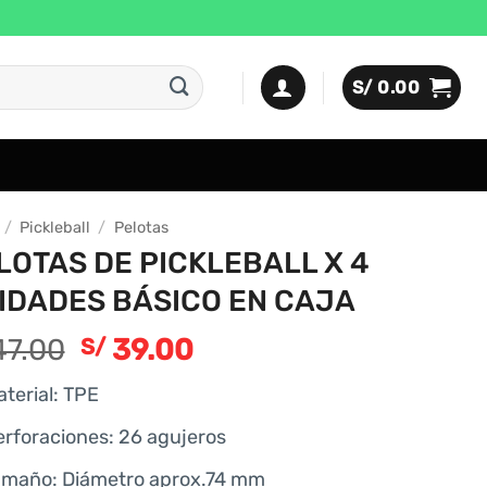
S/
0.00
/
Pickleball
/
Pelotas
LOTAS DE PICKLEBALL X 4
IDADES BÁSICO EN CAJA
El
El
7.00
39.00
S/
precio
precio
terial: TPE
original
actual
era:
es:
erforaciones: 26 agujeros
S/ 47.00.
S/ 39.00.
amaño: Diámetro aprox.74 mm