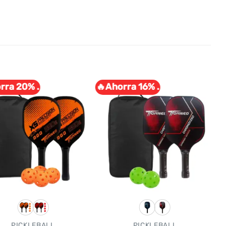
rra 20% .
🔥Ahorra 16% .
PICKLEBALL
PICKLEBALL