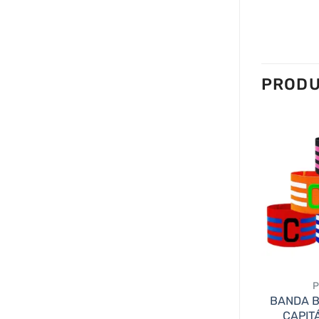
PRODU
.
EBALL
P
PICKLEBALL
BANDA 
IDADES
CAPIT
OTROS