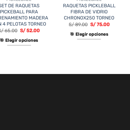
SET DE RAQUETAS
RAQUETAS PICKLEBALL
PICKEBALL PARA
FIBRA DE VIDRIO
RENAMIENTO MADERA
CHRONOX250 TORNEO
 4 PELOTAS TORNEO
S/
89.00
S/
75.00
S/
65.00
S/
52.00
🎯 Elegir opciones
🎯 Elegir opciones
Este
Este
producto
producto
tiene
tiene
múltiples
múltiples
variantes.
variantes.
Las
Las
opciones
opciones
se
se
pueden
pueden
elegir
elegir
en
en
la