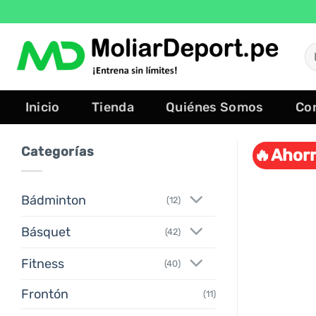
Saltar
al
contenido
B
po
Inicio
Tienda
Quiénes Somos
Co
Categorías
🔥Ahorr
Bádminton
(12)
Básquet
(42)
Fitness
(40)
Frontón
(11)