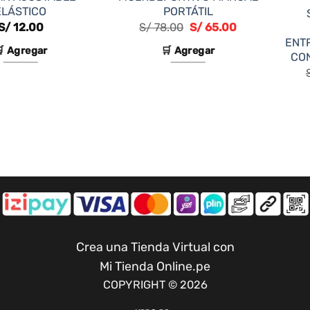
ELÁSTICO
PORTÁTIL
El
El
S/
12.00
S/
78.00
S/
65.00
precio
precio
ENT
original
actual
 Agregar
🛒 Agregar
CON
era:
es:
S/ 78.00.
S/ 65.00.
Crea una Tienda Virtual con
Mi Tienda Online.pe
COPYRIGHT © 2026