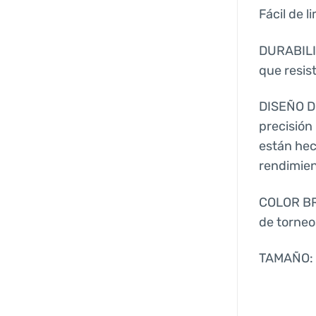
Fácil de l
DURABILID
que resist
DISEÑO DE
precisión 
están hec
rendimien
COLOR BRI
de torneos
TAMAÑO: 