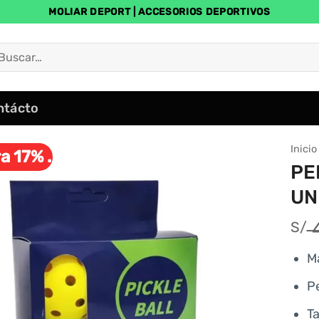
MOLIAR DEPORT | ACCESORIOS DEPORTIVOS
uscar
r:
ntácto
Inicio
a 17% .
PE
UN
4
S/
Ma
P
T