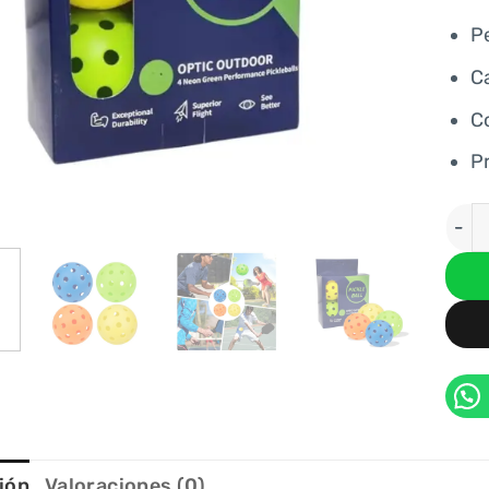
P
C
Co
P
PELO
ión
Valoraciones (0)