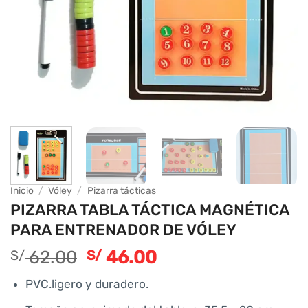
Inicio
/
Vóley
/
Pizarra tácticas
PIZARRA TABLA TÁCTICA MAGNÉTICA
PARA ENTRENADOR DE VÓLEY
El
El
62.00
46.00
S/
S/
precio
precio
PVC.ligero y duradero.
original
actual