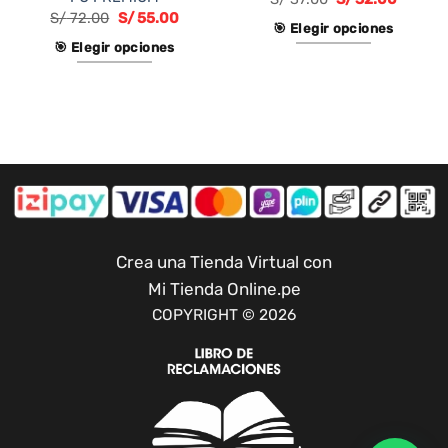
l
S/
72.00
S/
55.00
.00.
🎯 Elegir opciones
🎯 Elegir opciones
Este
Este
producto
producto
tiene
tiene
múltiples
múltiples
variantes.
variantes.
Las
Las
opciones
opciones
se
se
pueden
pueden
Crea una Tienda Virtual con
elegir
elegir
en
Mi Tienda Online.pe
en
la
COPYRIGHT © 2026
la
página
página
de
de
producto
producto