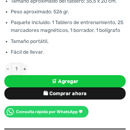
era:
es:
Tamaño aproximado del tablero: 35,5 x 20 cm.
S/ 62.00.
S/ 46.00.
Peso aproximado: 526 gr.
Paquete incluido: 1 Tablero de entrenamiento, 25
marcadores magnéticos, 1 borrador, 1 bolígrafo
Tamaño portátil,
Fácil de llevar.
PIZARRA TABLA TÁCTICA MAGNÉTICA PARA ENTREN
🛒 Agregar
🛍️ Comprar ahora
Consulta rápida por WhatsApp 💬