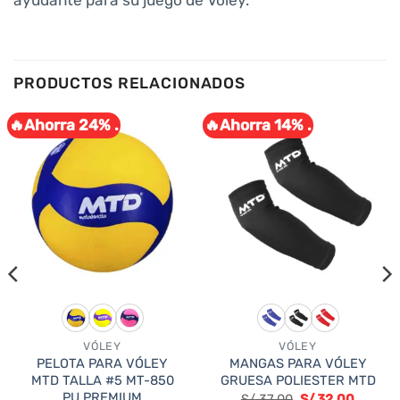
ayudante para su juego de Vóley.
PRODUCTOS RELACIONADOS
🔥Ahorra 24% .
🔥Ahorra 14% .
VÓLEY
VÓLEY
PELOTA PARA VÓLEY
MANGAS PARA VÓLEY
MTD TALLA #5 MT-850
GRUESA POLIESTER MTD
o
PU PREMIUM
S/
37.00
S/
32.00