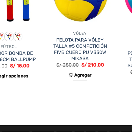
VÓLEY
PELOTA PARA VÓLEY
TALLA #5 COMPETICIÓN
FÚTBOL
FIVB CUERO PU V330W
DOR BOMBA DE
P
MIKASA
8CM BALLPUMP
El
El
S/
280.00
S/
210.00
S
.00
S/
15.00
precio
precio
original
actual
🛒 Agregar
legir opciones
era:
es:
S/ 280.00.
S/ 210.00.
Este
producto
tiene
múltiples
variantes.
Las
opciones