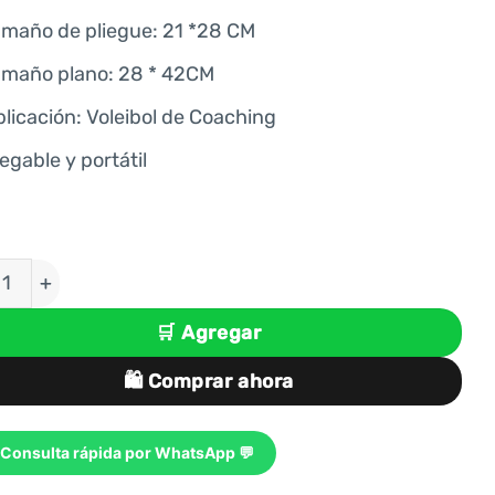
S/ 62.00.
S/ 46.00.
amaño de pliegue: 21 *28 CM
amaño plano: 28 * 42CM
licación: Voleibol de Coaching
egable y portátil
ARRA TÁCTICA LIBRO PEGABLE MAGNÉTICO DE VÓLE
🛒 Agregar
🛍️ Comprar ahora
Consulta rápida por WhatsApp 💬