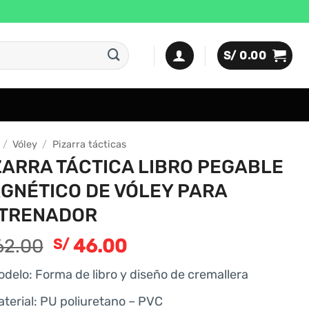
S/
0.00
/
Vóley
/
Pizarra tácticas
ZARRA TÁCTICA LIBRO PEGABLE
GNÉTICO DE VÓLEY PARA
TRENADOR
El
El
2.00
46.00
S/
precio
precio
delo: Forma de libro y diseño de cremallera
original
actual
era:
es:
terial: PU poliuretano – PVC