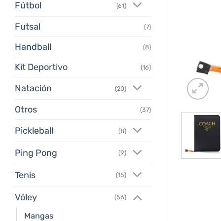
Fútbol
(61)
Futsal
(7)
Handball
(8)
Kit Deportivo
(16)
Natación
(20)
Otros
(37)
Pickleball
(8)
Ping Pong
(9)
Tenis
(15)
Vóley
(56)
Mangas