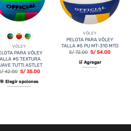
VÓLEY
PELOTA PARA VÓLEY
TALLA #5 PU MT-310 MTD
VÓLEY
El
El
S/
72.00
S/
54.00
ELOTA PARA VÓLEY
precio
precio
TALLA #5 TEXTURA
original
actual
🛒 Agregar
UAVE TUTTI ASTLET
era:
es:
S/ 72.00.
S/ 54.00.
S/
42.00
S/
35.00
🎯 Elegir opciones
Este
producto
tiene
múltiples
variantes.
Las