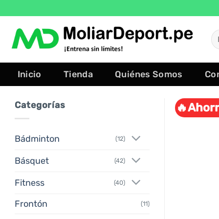
Saltar
al
contenido
B
po
Inicio
Tienda
Quiénes Somos
Co
Categorías
🔥Ahorr
Bádminton
(12)
Básquet
(42)
Fitness
(40)
Frontón
(11)