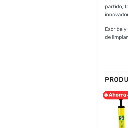
partido, 
innovador
Escribe y 
de limpiar
PRODU
🔥Ahorra 20% .
🔥Ahorra 