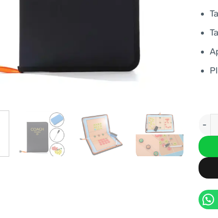
T
T
Ap
Pl
PIZ