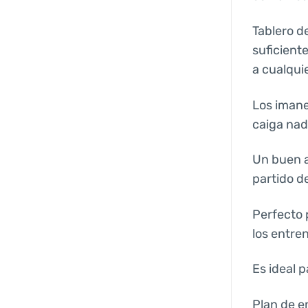
Tablero d
suficient
a cualqui
Los imane
caiga nad
Un buen a
partido de
Perfecto 
los entre
Es ideal 
Plan de e