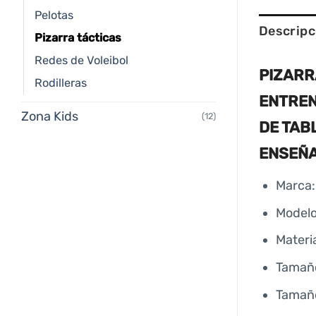
Pelotas
Descripc
Pizarra tácticas
Redes de Voleibol
PIZARR
Rodilleras
ENTREN
Zona Kids
(12)
DE TAB
ENSEÑ
Marca:
Modelo
Materi
Tamaño
Tamaño