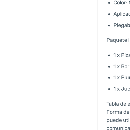
Color:
Aplica
Plegabl
Paquete i
1 x Piz
1 x Bo
1 x Pl
1 x Ju
Tabla de 
Forma de 
puede uti
comunica