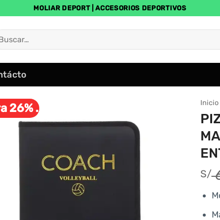
MOLIAR DEPORT | ACCESORIOS DEPORTIVOS
uscar
r:
ntácto
Inicio
a 26% .
PI
MA
EN
6
S/
Mo
Ma