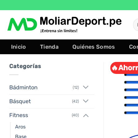
Saltar
al
contenido
B
po
Inicio
Tienda
Quiénes Somos
Co
Categorías
🔥Ahorr
Bádminton
(12)
Básquet
(42)
Fitness
(40)
Aros
Base