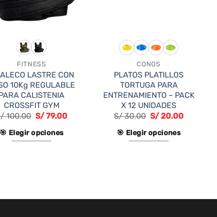
FITNESS
CONOS
ALECO LASTRE CON
PLATOS PLATILLOS
SO 10Kg REGULABLE
TORTUGA PARA
PARA CALISTENIA
ENTRENAMIENTO – PACK
CROSSFIT GYM
X 12 UNIDADES
S/
100.00
S/
79.00
S/
30.00
S/
20.00
🎯 Elegir opciones
🎯 Elegir opciones
Este
Este
producto
producto
tiene
tiene
múltiples
múltiples
variantes.
variantes.
Las
Las