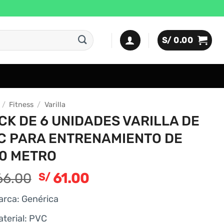
S/
0.00
/
Fitness
/
Varilla
CK DE 6 UNIDADES VARILLA DE
C PARA ENTRENAMIENTO DE
50 METRO
6.00
61.00
S/
arca: Genérica
aterial: PVC