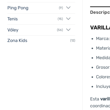
Ping Pong
(9)
Descripc
Tenis
(15)
VARILL
Vóley
(56)
Marca:
Zona Kids
(12)
Materi
Medida
Grosor
Colores
Incluy
Esta
vari
coordinaci