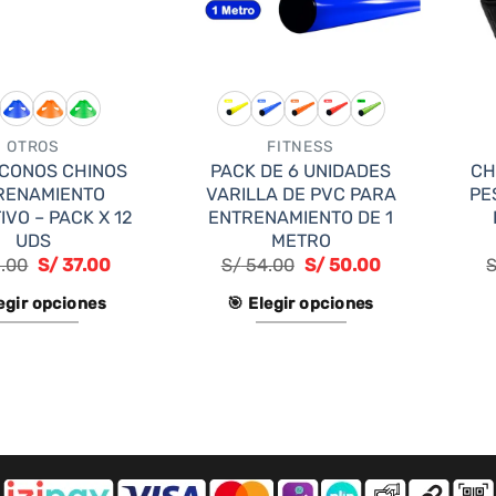
OTROS
FITNESS
 CONOS CHINOS
PACK DE 6 UNIDADES
CH
RENAMIENTO
VARILLA DE PVC PARA
PE
VO – PACK X 12
ENTRENAMIENTO DE 1
UDS
METRO
.00
S/
37.00
S/
54.00
S/
50.00
legir opciones
🎯 Elegir opciones
Este
Este
producto
producto
tiene
tiene
múltiples
múltiples
variantes.
variantes.
Las
Las