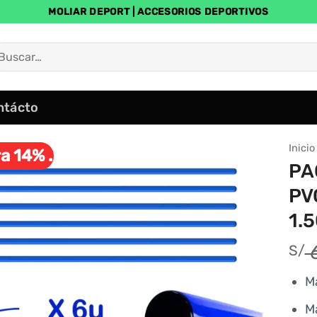
MOLIAR DEPORT | ACCESORIOS DEPORTIVOS
uscar
r:
ntácto
Inicio
a 14% .
PA
PV
1.
6
S/
M
M