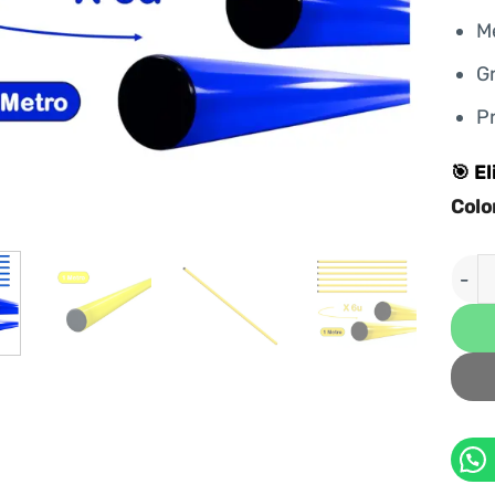
M
G
Pr
🎯 El
Colo
PACK