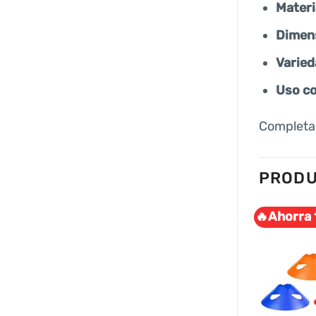
Materi
Dimen
Varied
Uso c
Completar
PRODU
.
🔥Ahorra 