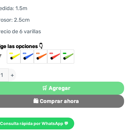
edida: 1.5m
rosor: 2.5cm
ecio de 6 varillas
ige las opciones 👇
r
 DE 6 UNIDADES VARILLA DE PVC PARA ENTRENAMI
🛒 Agregar
🛍️ Comprar ahora
Consulta rápida por WhatsApp 💬