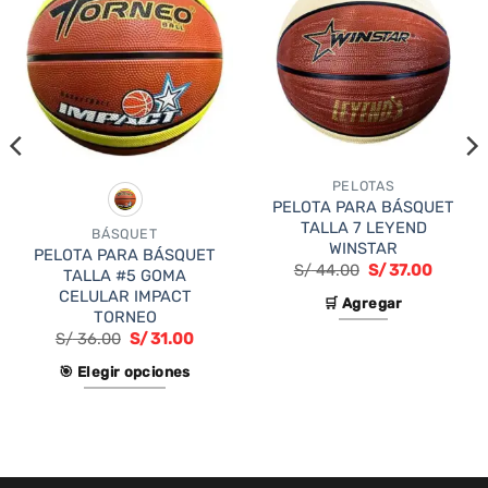
PELOTAS
PELOTA PARA BÁSQUET
TALLA 7 LEYEND
BÁSQUET
WINSTAR
PELOTA PARA BÁSQUET
El
El
S/
44.00
S/
37.00
TALLA #5 GOMA
precio
precio
CELULAR IMPACT
original
actual
🛒 Agregar
era:
es:
TORNEO
S/ 44.00.
S/ 37.0
S/
36.00
S/
31.00
🎯 Elegir opciones
Este
producto
tiene
múltiples