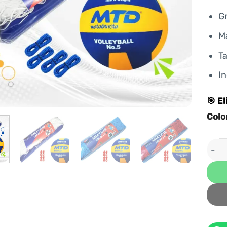
Gr
Ma
T
In
🎯 El
Colo
PACK