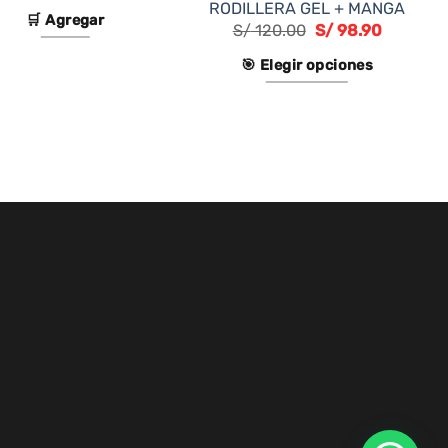
RODILLERA GEL + MANGA
🛒 Agregar
S/
120.00
S/
98.90
🎯 Elegir opciones
Este
producto
tiene
múltiples
variantes.
Las
opciones
se
pueden
elegir
en
la
página
de