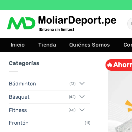
Saltar
al
contenido
B
po
Inicio
Tienda
Quiénes Somos
Co
Categorías
🔥Ahorr
Bádminton
(12)
Básquet
(42)
Fitness
(40)
Frontón
(11)