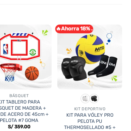
🔥Ahorra 18% .
BÁSQUET
KIT TABLERO PARA
SQUET DE MADERA +
KIT DEPORTIVO
 DE ACERO DE 45cm +
KIT PARA VÓLEY PRO
PELOTA #7 GOMA
PELOTA PU
S/
359.00
THERMOSELLADO #5 +