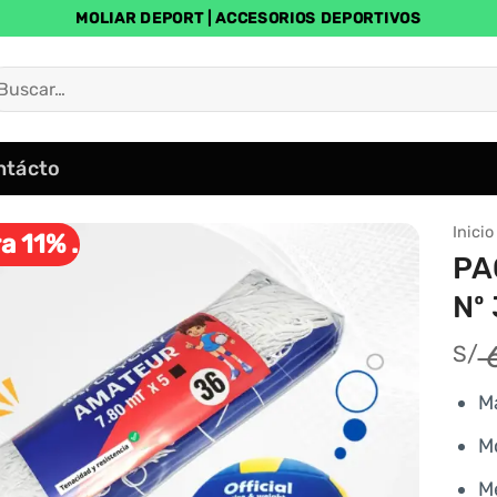
MOLIAR DEPORT | ACCESORIOS DEPORTIVOS
uscar
r:
ntácto
Inicio
a 11% .
PA
Nº
6
S/
M
M
Me