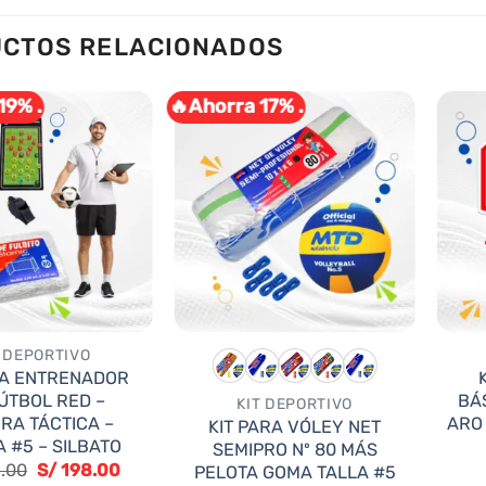
CTOS RELACIONADOS
19% .
🔥Ahorra 17% .
T DEPORTIVO
RA ENTRENADOR
ÚTBOL RED –
BÁ
KIT DEPORTIVO
RA TÁCTICA –
ARO
KIT PARA VÓLEY NET
 #5 – SILBATO
SEMIPRO Nº 80 MÁS
El
El
.00
S/
198.00
PELOTA GOMA TALLA #5