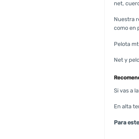
net, cuerd
Nuestra r
como en p
Pelota mtd
Net y pelo
Recomenda
Si vas a 
En alta t
Para este