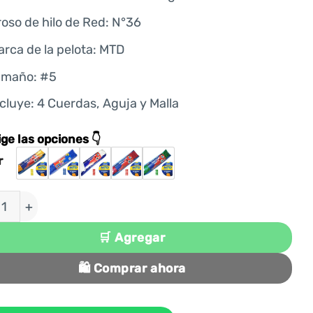
oso de hilo de Red: N°36
rca de la pelota: MTD
amaño: #5
cluye: 4 Cuerdas, Aguja y Malla
ige las opciones 👇
r
 PARA VÓLEY NET AMATEUR Nº 36 MÁS PELOTA GOM
🛒 Agregar
🛍️ Comprar ahora