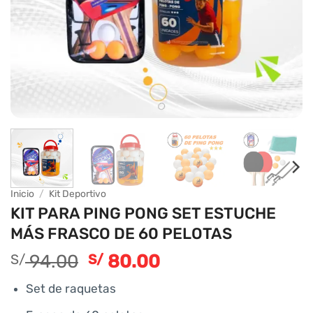
Inicio
/
Kit Deportivo
KIT PARA PING PONG SET ESTUCHE
MÁS FRASCO DE 60 PELOTAS
El
El
94.00
80.00
S/
S/
precio
precio
Set de raquetas
original
actual