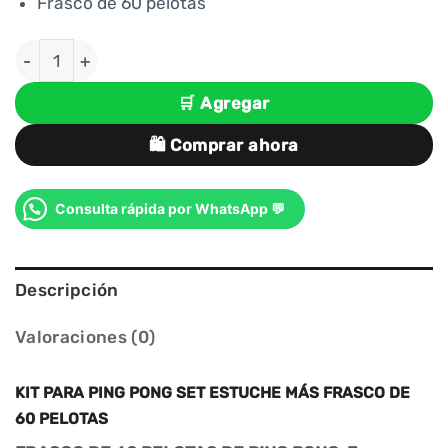
era:
es:
Frasco de 60 pelotas
S/ 94.00.
S/ 80.00.
KIT PARA PING PONG SET ESTUCHE MÁS FRASCO DE 
🛒 Agregar
🛍️ Comprar ahora
Consulta rápida por WhatsApp 💬
Descripción
Valoraciones (0)
KIT PARA PING PONG SET ESTUCHE MÁS FRASCO DE
60 PELOTAS