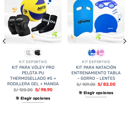
KIT DEPORTIVO
KIT DEPORTIVO
KIT PARA VÓLEY PRO
KIT PARA NATACIÓN
PELOTA PU
ENTRENAMIENTO TABLA
THERMOSELLADO #5 +
– GORRO – LENTES
RODILLERA GEL + MANGA
S/
109.00
S/
82.00
S/
120.00
S/
98.90
🎯 Elegir opciones
🎯 Elegir opciones
Este
Este
producto
producto
tiene
tiene
múltiples
múltiples
variantes.