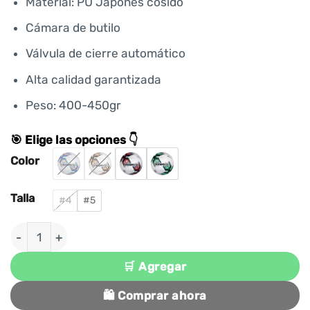
Material: PU Japonés cosido
Cámara de butilo
Válvula de cierre automático
Alta calidad garantizada
Peso: 400-450gr
🎯 Elige las opciones 👇
Color
Talla
#4
#5
PELOTA PARA FÚTBOL PU JAPONÉS COSIDO BLASTE
🛒 Agregar
🛍️ Comprar ahora