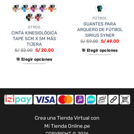
FÚTBOL
GUANTES PARA
OTROS
ARQUERO DE FÚTBOL
CINTA KINESIOLÓGICA
SIRIUS SYNER
TAPE 5CM X 5M MÁS
S/
59.00
S/
49.00
TIJERA
S/
32.00
S/
20.00
🎯 Elegir opciones
Este
🎯 Elegir opciones
producto
Este
tiene
producto
múltiples
tiene
variantes.
múltiples
Las
variantes.
opciones
Las
se
opciones
pueden
se
Crea una Tienda Virtual con
elegir
pueden
Mi Tienda Online.pe
en
elegir
COPYRIGHT © 2026
la