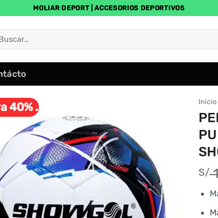
MOLIAR DEPORT | ACCESORIOS DEPORTIVOS
uscar
r:
ntácto
Inicio
a 40% .
PE
PU
SH
1
S/
M
M