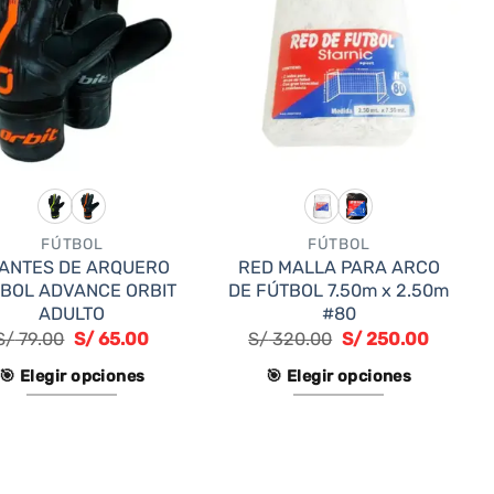
FÚTBOL
FÚTBOL
ANTES DE ARQUERO
RED MALLA PARA ARCO
BOL ADVANCE ORBIT
DE FÚTBOL 7.50m x 2.50m
ADULTO
#80
S/
79.00
S/
65.00
S/
320.00
S/
250.00
🎯 Elegir opciones
🎯 Elegir opciones
Este
Este
producto
producto
tiene
tiene