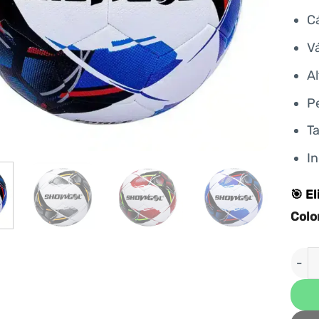
C
Vá
Al
P
T
In
🎯 El
Colo
PEL