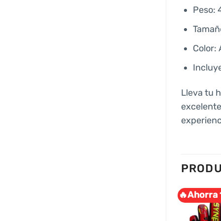
Peso: 
Tamañ
Color:
Incluy
Lleva tu h
excelente
experienci
PRODU
.
🔥Ahorra 13% .
🔥Ahorra 