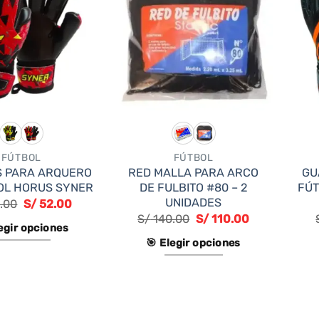
FÚTBOL
FÚTBOL
S PARA ARQUERO
RED MALLA PARA ARCO
GU
OL HORUS SYNER
DE FULBITO #80 – 2
FÚT
UNIDADES
.00
S/
52.00
S/
140.00
S/
110.00
legir opciones
🎯 Elegir opciones
Este
Este
producto
producto
tiene
tiene
múltiples