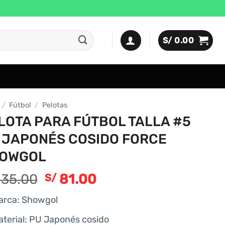
S/
0.00
/
Fútbol
/
Pelotas
LOTA PARA FÚTBOL TALLA #5
 JAPONÉS COSIDO FORCE
OWGOL
35.00
81.00
S/
arca: Showgol
aterial: PU Japonés cosido