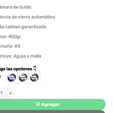
ámara de butilo
lvula de cierre automático
ta calidad garantizada
eso: 450gr
amaño: #5
cluye: Aguja y malla
ige las opciones 👇
r
OTA PARA FÚTBOL TALLA #5 PU JAPONÉS COSIDO 
🛒 Agregar