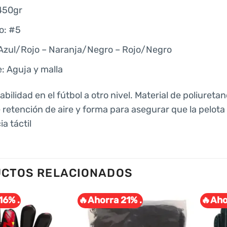
450gr
o: #5
 Azul/Rojo – Naranja/Negro – Rojo/Negro
e: Aguja y malla
abilidad en el fútbol a otro nivel. Material de poliuret
 retención de aire y forma para asegurar que la pelota 
a táctil
CTOS RELACIONADOS
16% .
🔥Ahorra 21% .
🔥Aho