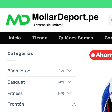
Saltar
al
contenido
B
po
Inicio
Tienda
Quiénes Somos
Co
Categorías
🔥Ahorr
Bádminton
(12)
Básquet
(42)
Fitness
(40)
Frontón
(11)