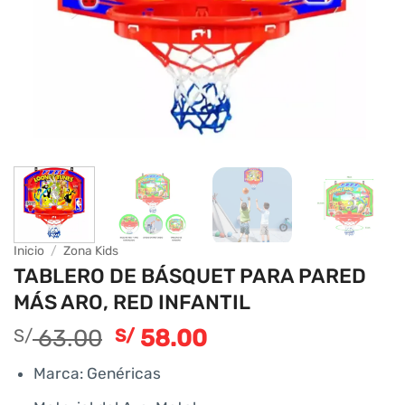
Inicio
/
Zona Kids
TABLERO DE BÁSQUET PARA PARED
MÁS ARO, RED INFANTIL
El
El
63.00
58.00
S/
S/
precio
precio
Marca: Genéricas
original
actual