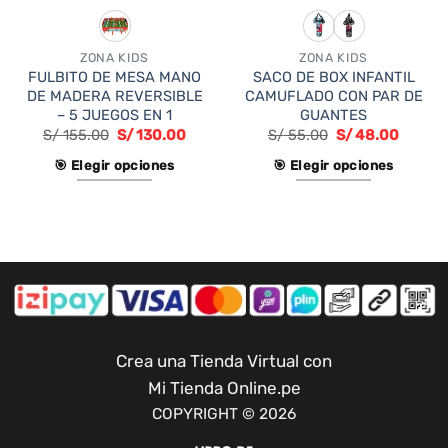
ZONA KIDS
ZONA KIDS
FULBITO DE MESA MANO
SACO DE BOX INFANTIL
DE MADERA REVERSIBLE
CAMUFLADO CON PAR DE
– 5 JUEGOS EN 1
GUANTES
S/
155.00
S/
130.00
S/
55.00
S/
48.00
🎯 Elegir opciones
🎯 Elegir opciones
Este
Este
producto
producto
tiene
tiene
múltiples
múltiples
variantes.
variantes.
Las
Las
opciones
opciones
se
se
Crea una Tienda Virtual con
pueden
pueden
Mi Tienda Online.pe
elegir
elegir
COPYRIGHT © 2026
en
en
la
la