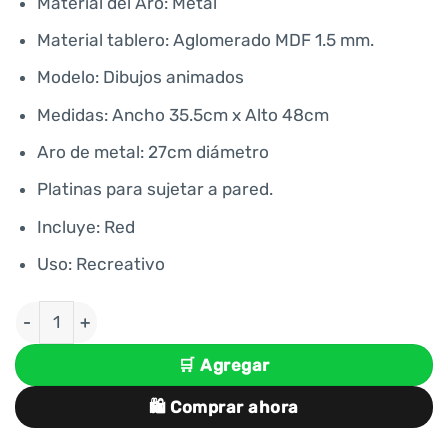
era:
es:
Material del Aro: Metal
S/ 63.00.
S/ 58.00.
Material tablero: Aglomerado MDF 1.5 mm.
Modelo: Dibujos animados
Medidas: Ancho 35.5cm x Alto 48cm
Aro de metal: 27cm diámetro
Platinas para sujetar a pared.
Incluye: Red
Uso: Recreativo
TABLERO DE BÁSQUET PARA PARED MÁS ARO, RED I
🛒 Agregar
🛍️ Comprar ahora