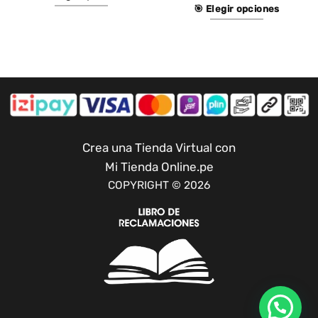
🎯 Elegir opciones
Este
Este
producto
producto
tiene
tiene
múltiples
múltiples
variantes.
variantes.
Las
Las
opciones
opciones
se
se
pueden
Crea una Tienda Virtual con
pueden
elegir
Mi Tienda Online.pe
elegir
en
COPYRIGHT © 2026
en
la
la
página
página
de
de
producto
producto