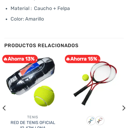
Material : Caucho + Felpa
Color: Amarillo
PRODUCTOS RELACIONADOS
🔥Ahorra 13% .
🔥Ahorra 15% .
TENIS
RED DE TENIS OFICIAL