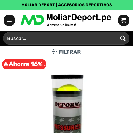
Saltar
MOLIAR DEPORT | ACCESORIOS DEPORTIVOS
al
contenido
Buscar
por:
FILTRAR
🔥Ahorra 16% .