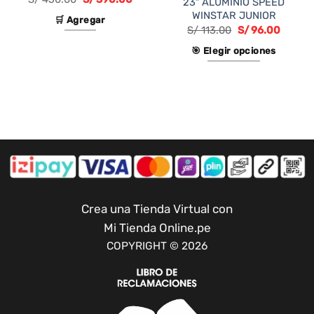
23″ ALUMINIO SPEED
precio
precio
WINSTAR JUNIOR
original
actual
🛒 Agregar
era:
es:
S/
113.00
S/
96.00
S/ 450.00.
S/ 390.00.
🎯 Elegir opciones
Este
producto
tiene
múltiples
variantes.
Las
opciones
se
pueden
Crea una Tienda Virtual con
elegir
Mi Tienda Online.pe
en
COPYRIGHT © 2026
la
página
de
producto