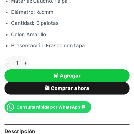
era:
es:
Material: Caucho, Felpa
S/ 38.00.
S/ 32.00.
Diámetro: 6.6mm
Cantidad: 3 pelotas
Color: Amarillo
Presentación: Frasco con tapa
PELOTAS PARA TENIS DE ENTRENAMIENTO DEPORMA
🛒 Agregar
🛍️ Comprar ahora
Consulta rápida por WhatsApp 💬
Descripción