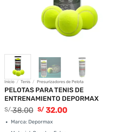
Inicio
/
Tenis
/
Presurizadores de Pelota
PELOTAS PARA TENIS DE
ENTRENAMIENTO DEPORMAX
El
El
38.00
32.00
S/
S/
precio
precio
Marca: Depormax
original
actual