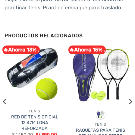
practicar tenis. Practico empaque para traslado.
PRODUCTOS RELACIONADOS
🔥Ahorra 13% .
🔥Ahorra 15% .
TENIS
RED DE TENIS OFICIAL
12.47M LONA
TENIS
REFORZADA
RAQUETAS PARA TENIS
El
El
S/
450.00
S/
390.00