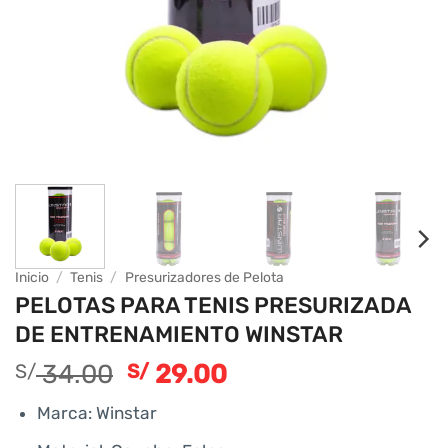
Inicio
/
Tenis
/
Presurizadores de Pelota
PELOTAS PARA TENIS PRESURIZADA
DE ENTRENAMIENTO WINSTAR
El
El
34.00
29.00
S/
S/
precio
precio
Marca: Winstar
original
actual