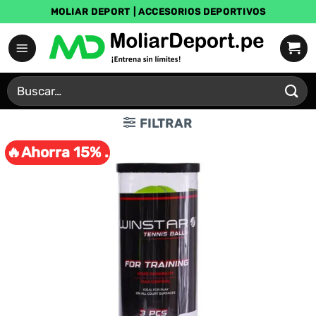
Saltar
MOLIAR DEPORT | ACCESORIOS DEPORTIVOS
al
contenido
Buscar
por:
FILTRAR
🔥Ahorra 15% .