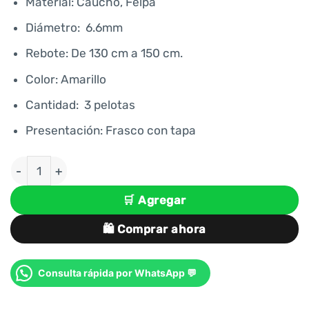
era:
es:
Material: Caucho, Felpa
S/ 34.00.
S/ 29.00.
Diámetro: 6.6mm
Rebote: De 130 cm a 150 cm.
Color: Amarillo
Cantidad: 3 pelotas
Presentación: Frasco con tapa
PELOTAS PARA TENIS PRESURIZADA DE ENTRENAMI
🛒 Agregar
🛍️ Comprar ahora
Consulta rápida por WhatsApp 💬