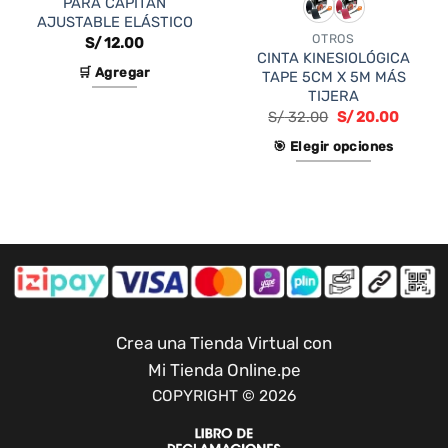
PARA CAPITÁN
AJUSTABLE ELÁSTICO
OTROS
S/
12.00
io
CINTA KINESIOLÓGICA
al
🛒 Agregar
TAPE 5CM X 5M MÁS
TIJERA
90.00.
S/
32.00
S/
20.00
🎯 Elegir opciones
Este
producto
tiene
múltiples
variantes.
Las
opciones
se
Crea una Tienda Virtual con
pueden
Mi Tienda Online.pe
elegir
COPYRIGHT © 2026
en
la