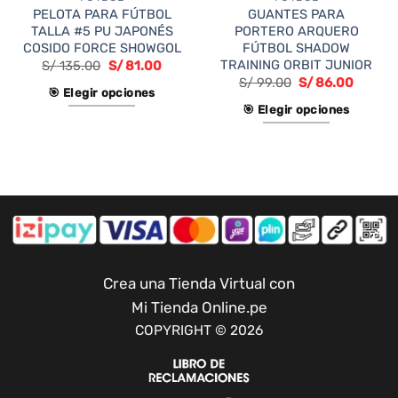
PELOTA PARA FÚTBOL
GUANTES PARA
TALLA #5 PU JAPONÉS
PORTERO ARQUERO
COSIDO FORCE SHOWGOL
FÚTBOL SHADOW
TRAINING ORBIT JUNIOR
S/
135.00
S/
81.00
S/
99.00
S/
86.00
🎯 Elegir opciones
🎯 Elegir opciones
Este
Este
producto
producto
tiene
tiene
múltiples
múltiples
variantes.
variantes.
Las
Las
opciones
opciones
se
se
pueden
Crea una Tienda Virtual con
pueden
elegir
Mi Tienda Online.pe
elegir
en
COPYRIGHT © 2026
en
la
la
página
página
de