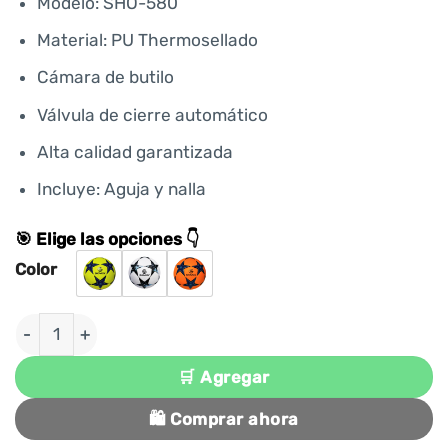
Modelo: SHO-580
Material: PU Thermosellado
Cámara de butilo
Válvula de cierre automático
Alta calidad garantizada
Incluye: Aguja y nalla
🎯 Elige las opciones 👇
Color
PELOTA PARA FÚTBOL #5 PU THERMOSELLADO SHO
🛒 Agregar
🛍️ Comprar ahora