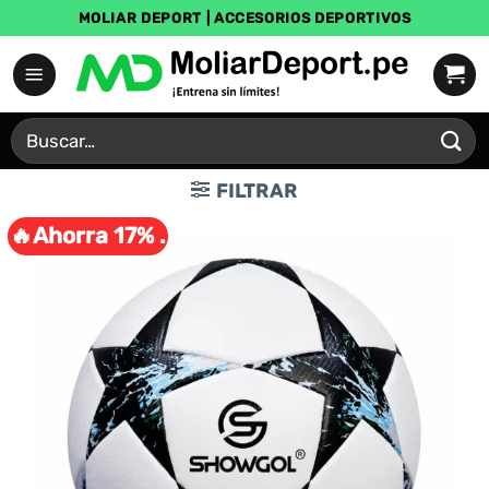
Saltar
MOLIAR DEPORT | ACCESORIOS DEPORTIVOS
al
contenido
Buscar
por:
FILTRAR
🔥Ahorra 17% .